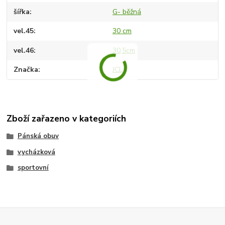
šířka
G- běžná
vel.45
30 cm
vel.46
30,5cm
Značka
JCL
Zboží zařazeno v kategoriích
Pánská obuv
vycházková
sportovní