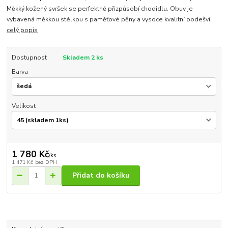
Měkký kožený svršek se perfektně přizpůsobí chodidlu. Obuv je
vybavená měkkou stélkou s paměťové pěny a vysoce kvalitní podešví.
celý popis
Dostupnost
Skladem 2 ks
Barva
Velikost
1 780 Kč
/
ks
1 471 Kč
bez DPH
Přidat do košíku