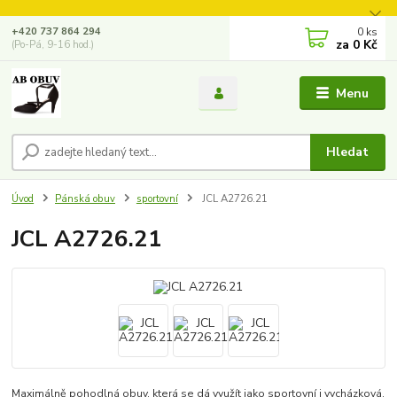
0
ks
+420 737 864 294
za
0 Kč
(Po-Pá, 9-16 hod.)
Menu
Hledat
Úvod
Pánská obuv
sportovní
JCL A2726.21
JCL A2726.21
Maximálně pohodlná obuv, která se dá využít jako sportovní i vycházková.