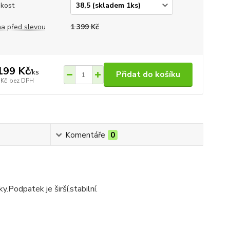
ikost
a před slevou
1 399 Kč
199 Kč
/
ks
Přidat do košíku
 Kč
bez DPH
Komentáře
0
Podpatek je širší,stabilní.