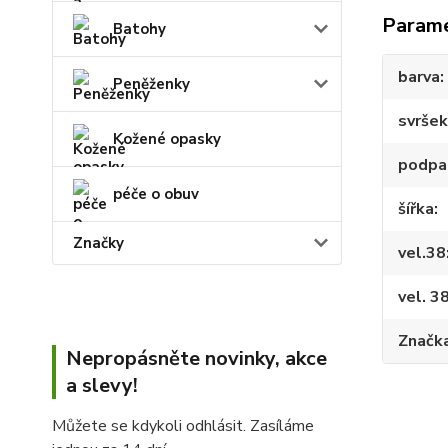
Param
Batohy
barva
Peněženky
svršek
Kožené opasky
podpa
péče o obuv
šířka
Značky
vel.38
vel. 3
Značk
Nepropásněte novinky, akce
a slevy!
Můžete se kdykoli odhlásit. Zasíláme