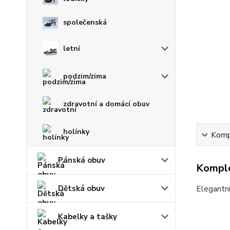
společenská
letní
podzim/zima
zdravotní a domácí obuv
holínky
Kompl
Pánská obuv
Komple
Dětská obuv
Elegantní
Kabelky a tašky