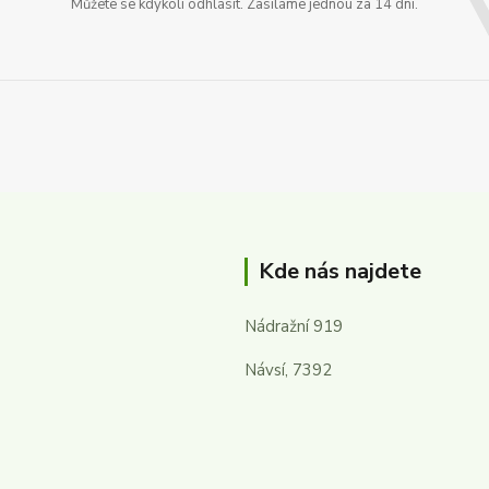
Můžete se kdykoli odhlásit. Zasíláme jednou za 14 dní.
Kde nás najdete
Nádražní 919
Návsí, 7392