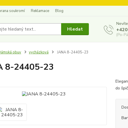
hrana soukromí
Reklamace
Blog
Nevíte
Hledat
+420
(Po-Pá
Dámská obuv
vycházková
JANA 8-24405-23
A 8-24405-23
Elegan
do špič
Dos
Bar