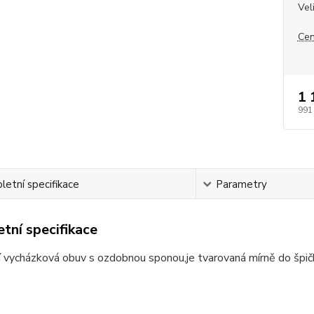
Vel
Cen
1 
991
etní specifikace
Parametry
tní specifikace
 vycházková obuv s ozdobnou sponou,je tvarovaná mírně do špičky.