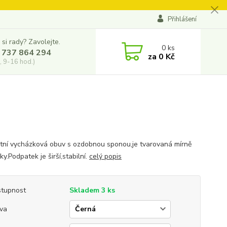
Přihlášení
 si rady? Zavolejte.
0
ks
 737 864 294
za
0 Kč
, 9-16 hod.)
tní vycházková obuv s ozdobnou sponou,je tvarovaná mírně
ky.Podpatek je širší,stabilní.
celý popis
tupnost
Skladem 3 ks
va