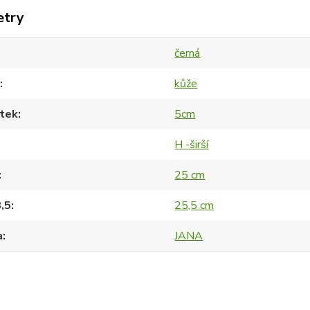
etry
černá
kůže
tek
5cm
H -širší
25 cm
8,5
25,5 cm
a
JANA