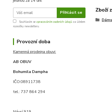
jednou za 14 dní.
Zboží 
Přihlásit se
Dáms
Souhlasím se
zpracováním osobních údajů
za účelem
rozesílky newsletteru.
Provozní doba
Kamenná prodejna obuvi:
AB OBUV
Bohumila Dampha
IČO:08911738
tel.: 737 864 294
Návsí 919