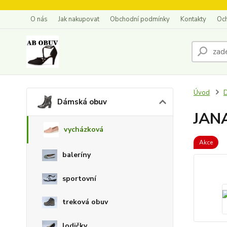
O nás
Jak nakupovat
Obchodní podmínky
Kontakty
Oc
Úvod
Dámská obuv
JAN
vycházková
Akce
baleríny
sportovní
treková obuv
lodičky