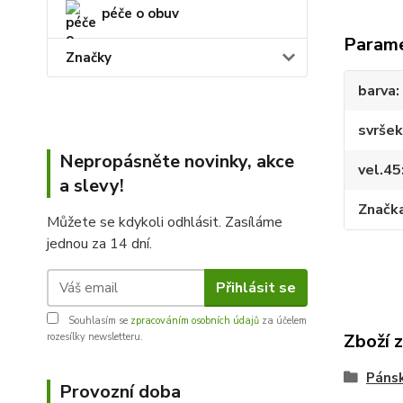
péče o obuv
Param
Značky
barva
svršek
Nepropásněte novinky, akce
vel.45
a slevy!
Značk
Můžete se kdykoli odhlásit. Zasíláme
jednou za 14 dní.
Přihlásit se
Souhlasím se
zpracováním osobních údajů
za účelem
Zboží 
rozesílky newsletteru.
Páns
Provozní doba