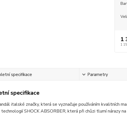
Bar
Vel
1 
1 1
etní specifikace
Parametry
tní specifikace
ndál italské značky, která se vyznačuje používáním kvalitních m
 technologií SHOCK ABSORBER, která při chůzi tlumí nárazy na pá