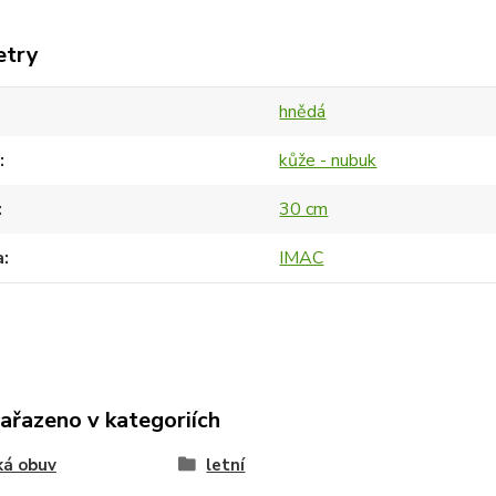
etry
hnědá
kůže - nubuk
30 cm
a
IMAC
zařazeno v kategoriích
ká obuv
letní