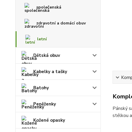
společenská
zdravotní a domácí obuv
letní
Dětská obuv
Kabelky a tašky
Kompl
Batohy
Komple
Peněženky
Pánský sa
stélkou a
Kožené opasky