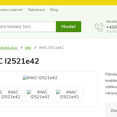
hrana soukromí
Reklamace
Blog
Nevíte
Hledat
+420
(Po-Pá
ánská obuv
letní
IMAC I2521e42
C I2521e42
Pánský
kvalit
stélko
nárazy 
Dos