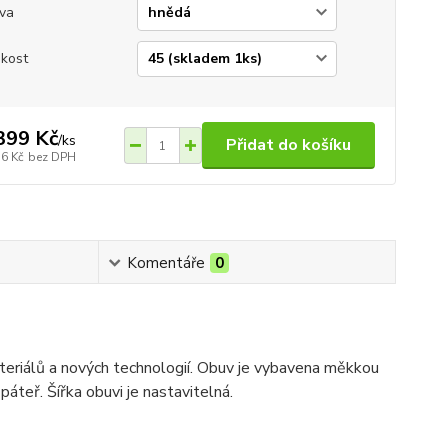
va
ikost
399 Kč
/
ks
Přidat do košíku
56 Kč
bez DPH
Komentáře
0
ateriálů a nových technologií. Obuv je vybavena měkkou
teř. Šířka obuvi je nastavitelná.