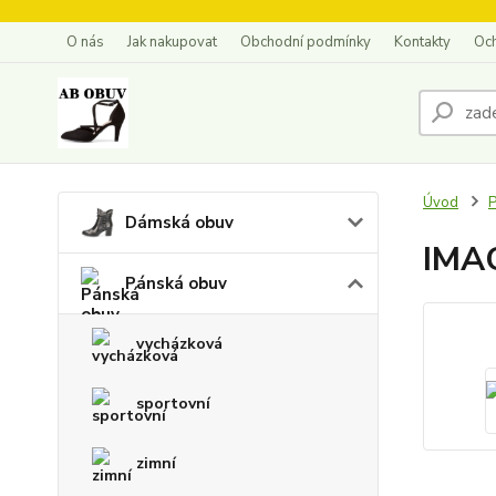
O nás
Jak nakupovat
Obchodní podmínky
Kontakty
Oc
Úvod
P
Dámská obuv
IMA
Pánská obuv
vycházková
sportovní
zimní