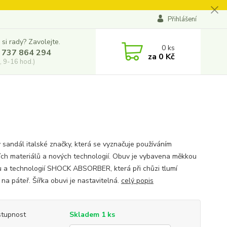
Přihlášení
 si rady? Zavolejte.
0
ks
 737 864 294
za
0 Kč
, 9-16 hod.)
 sandál italské značky, která se vyznačuje používáním
ních materiálů a nových technologií. Obuv je vybavena měkkou
u a technologií SHOCK ABSORBER, která při chůzi tlumí
na páteř. Šířka obuvi je nastavitelná.
celý popis
tupnost
Skladem 1 ks