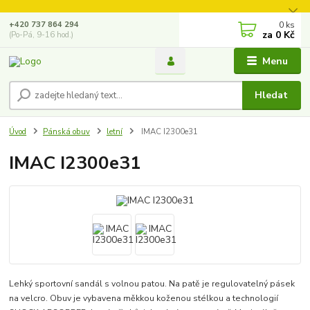
0
ks
+420 737 864 294
za
0 Kč
(Po-Pá, 9-16 hod.)
Menu
Hledat
Úvod
Pánská obuv
letní
IMAC I2300e31
IMAC I2300e31
Lehký sportovní sandál s volnou patou. Na patě je regulovatelný pásek
na velcro. Obuv je vybavena měkkou koženou stélkou a technologií