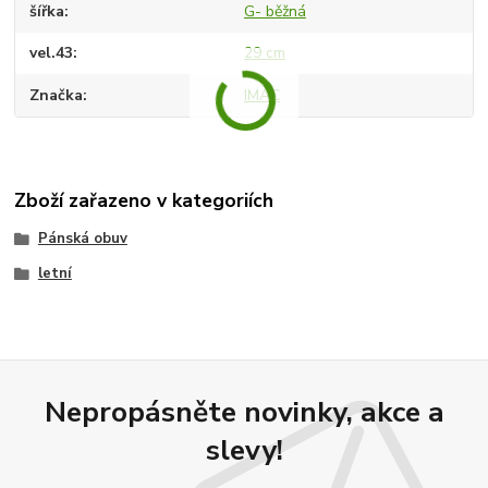
šířka
G- běžná
vel.43
29 cm
Značka
IMAC
Zboží zařazeno v kategoriích
Pánská obuv
letní
Nepropásněte novinky, akce a
slevy!