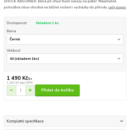
SHOCK ABSORBER, která při chůzi tlumí nárazy na páteř. Maximálně
pohodlná obuv vhodná na běžné nošení i vycházky do přírody.
celý popis
Dostupnost
Skladem 1 ks
Barva
Velikost
1 490 Kč
/
ks
1 231 Kč
bez DPH
Přidat do košíku
Kompletní specifikace