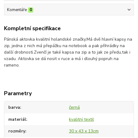
Komentáře
0
Kompletní specifikace
Pánská aktovka kvalitní holandské značky.Má dvě hlavní kapsy na
zip, jedna z nich má přepážku na notebook a pak přihrádky na
další drobnosti.Zvenčí je také kapsa na zip a to jak ze předu,tak i
vzadu. Aktovka se dá nosit v ruce a má i dlouhý popruh na
rameno.
Parametry
barva
černá
materiál
kvalitní textil
rozměry
30 x 43 x 13cm