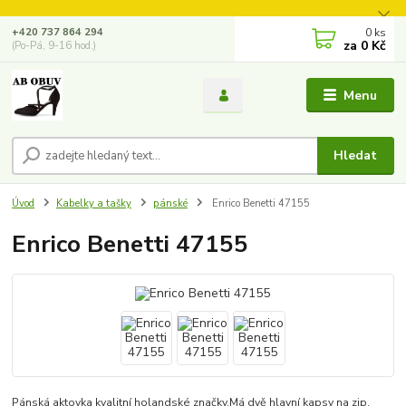
0
ks
+420 737 864 294
za
0 Kč
(Po-Pá, 9-16 hod.)
Menu
Hledat
Úvod
Kabelky a tašky
pánské
Enrico Benetti 47155
Enrico Benetti 47155
Pánská aktovka kvalitní holandské značky.Má dvě hlavní kapsy na zip,