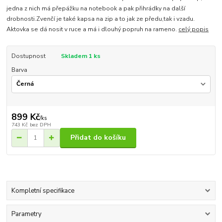
jedna z nich má přepážku na notebook a pak přihrádky na další
drobnosti.Zvenčí je také kapsa na zip a to jak ze předu,tak i vzadu.
Aktovka se dá nosit v ruce a má i dlouhý popruh na rameno.
celý popis
Dostupnost
Skladem 1 ks
Barva
899 Kč
/
ks
743 Kč
bez DPH
Přidat do košíku
Kompletní specifikace
Parametry