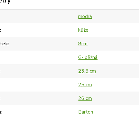
etry
modrá
kůže
tek
8cm
G- běžná
23,5 cm
25 cm
26 cm
a
Barton