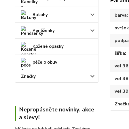
Param
Batohy
barva
svršek
Peněženky
podpa
Kožené opasky
šířka
péče o obuv
vel.36
Značky
vel.38
vel.39
Značk
Nepropásněte novinky, akce
a slevy!