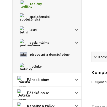
lodičky
společenská
letní
podzim/zima
zdravotní a domácí obuv
Kompl
holínky
Komple
Pánská obuv
Elegantn
Dětská obuv
Kabelky a tašky