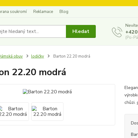
hrana soukromí
Reklamace
Blog
Nevíte
Hledat
+420
(Po-Pá
Dámská obuv
lodičky
Barton 22.20 modrá
on 22.20 modrá
Elegan
výrobk
chůzi.
Dos
Bar