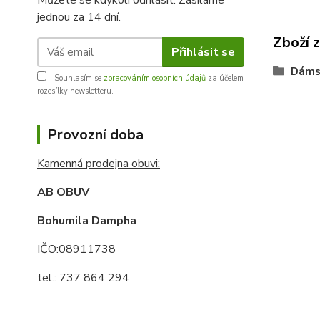
Můžete se kdykoli odhlásit. Zasíláme
jednou za 14 dní.
Zboží 
Přihlásit se
Dáms
Souhlasím se
zpracováním osobních údajů
za účelem
rozesílky newsletteru.
Provozní doba
Kamenná prodejna obuvi:
AB OBUV
Bohumila Dampha
IČO:08911738
tel.: 737 864 294