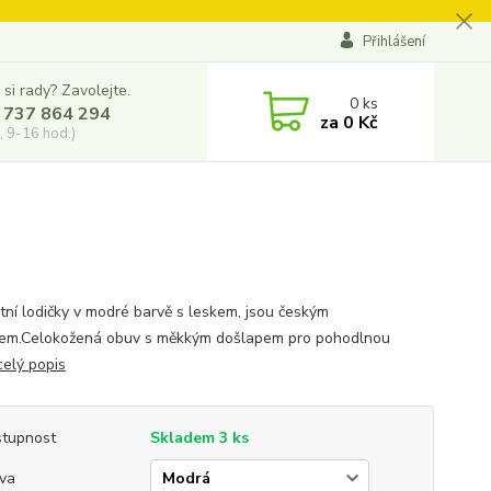
Přihlášení
 si rady? Zavolejte.
0
ks
 737 864 294
za
0 Kč
, 9-16 hod.)
tní lodičky v modré barvě s leskem, jsou českým
em.Celokožená obuv s měkkým došlapem pro pohodlnou
celý popis
tupnost
Skladem 3 ks
va