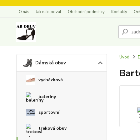
O nás
Jak nakupovat
Obchodní podmínky
Kontakty
Oc
Úvod
Dámská obuv
Bart
vycházková
baleríny
sportovní
treková obuv