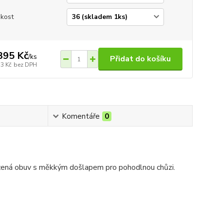
ikost
395 Kč
/
ks
Přidat do košíku
53 Kč
bez DPH
Komentáře
0
ožená obuv s měkkým došlapem pro pohodlnou chůzi.