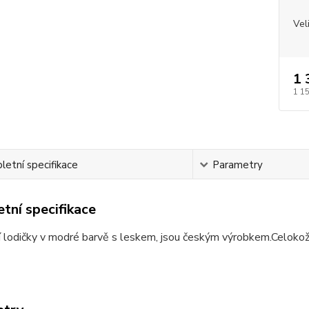
Vel
1 
1 1
etní specifikace
Parametry
tní specifikace
í lodičky v modré barvě s leskem, jsou českým výrobkem.Celok