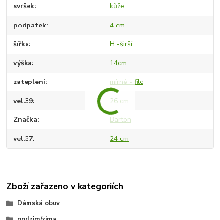
svršek
kůže
podpatek
4 cm
šířka
H -širší
výška
14cm
zateplení
mírné - filc
vel.39
26 cm
Značka
Barton
vel.37
24 cm
Zboží zařazeno v kategoriích
Dámská obuv
podzim/zima