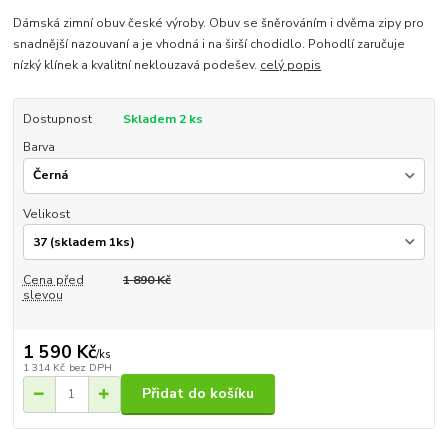
Dámská zimní obuv české výroby. Obuv se šněrováním i dvěma zipy pro
snadnější nazouvaní a je vhodná i na širší chodidlo. Pohodlí zaručuje
nízký klínek a kvalitní neklouzavá podešev.
celý popis
Dostupnost
Skladem 2 ks
Barva
Velikost
Cena před
1 890 Kč
slevou
1 590 Kč
/
ks
1 314 Kč
bez DPH
Přidat do košíku