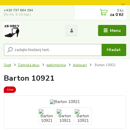
0
ks
+420 737 864 294
za
0 Kč
(Po-Pá, 9-16 hod.)
Menu
Hledat
Úvod
Dámská obuv
podzim/zima
šněrovací
Barton 10921
Barton 10921
Akce