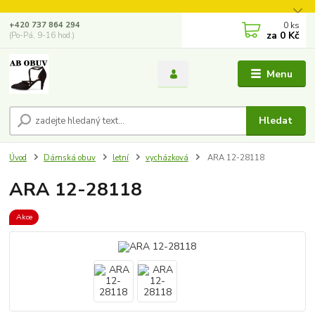
0
ks
+420 737 864 294
za
0 Kč
(Po-Pá, 9-16 hod.)
Menu
Hledat
Úvod
Dámská obuv
letní
vycházková
ARA 12-28118
ARA 12-28118
Akce