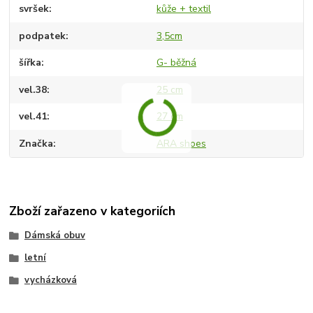
svršek
kůže + textil
podpatek
3,5cm
šířka
G- běžná
vel.38
25 cm
vel.41
27 cm
Značka
ARA shoes
Zboží zařazeno v kategoriích
Dámská obuv
letní
vycházková