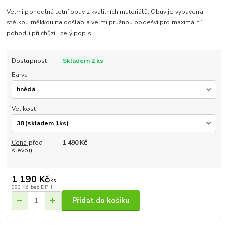
Velmi pohodlná letní obuv z kvalitních materiálů. Obuv je vybavena
stélkou měkkou na došlap a velmi pružnou podešví pro maximální
pohodlí při chůzí.
celý popis
Dostupnost
Skladem 2 ks
Barva
Velikost
Cena před
1 490 Kč
slevou
1 190 Kč
/
ks
983 Kč
bez DPH
Přidat do košíku