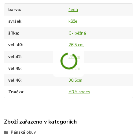
barva
šedá
svršek
kůže
šířka
G- běžná
vel. 40
26,5 cm
vel.42
28 cm
vel.45
30 cm
vel.46
30,5cm
Značka
ARA shoes
Zboží zařazeno v kategoriích
Pánská obuv