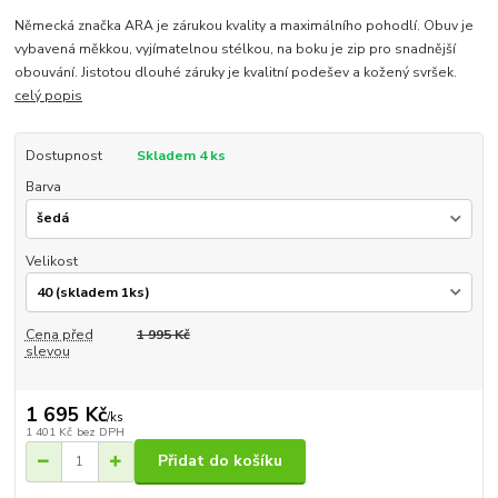
Německá značka ARA je zárukou kvality a maximálního pohodlí. Obuv je
vybavená měkkou, vyjímatelnou stélkou, na boku je zip pro snadnější
obouvání. Jistotou dlouhé záruky je kvalitní podešev a kožený svršek.
celý popis
Dostupnost
Skladem 4 ks
Barva
Velikost
Cena před
1 995 Kč
slevou
1 695 Kč
/
ks
1 401 Kč
bez DPH
Přidat do košíku