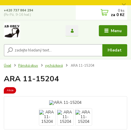
0
ks
+420 737 864 294
za
0 Kč
(Po-Pá, 9-16 hod.)
Menu
Hledat
Úvod
Pánská obuv
vycházková
ARA 11-15204
ARA 11-15204
Akce